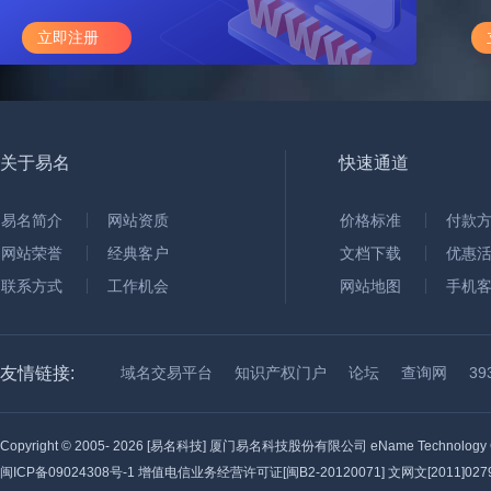
立即注册
关于易名
快速通道
易名简介
网站资质
价格标准
付款
网站荣誉
经典客户
文档下载
优惠
联系方式
工作机会
网站地图
手机
友情链接:
域名交易平台
知识产权门户
论坛
查询网
3
Copyright © 2005-
2026 [易名科技] 厦门易名科技股份有限公司 eName Technology C
闽ICP备09024308号-1
增值电信业务经营许可证[闽B2-20120071] 文网文[2011]0279